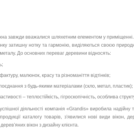
ікна завжди вважалися шляхетним елементом у приміщенні. 
нку затишну нотку та гармонію, виділяються своєю природн
 металу. До основних переваг деревини відносять:
ь;
актуру, малюнок, красу та різноманіття відтінків;
поєднання з будь-якими матеріалами (скло, метал, пластик);
астивості – теплостійкість, гігроскопічність, особлива структ
 успішної діяльності компанія «Grandis» виробила надійну 
родукції каталогу товарів, з'явилися нові види вікон, де
дерев'яних вікон з дизайну клієнта.