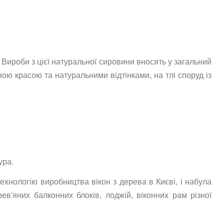
Вироби з цієї натуральної сировини вносять у загальний
ою красою та натуральними відтінками, на тлі споруд із
ура.
технологію виробництва вікон з дерева в Києві, і набула
рев'яних балконних блоків, лоджій, віконних рам різної