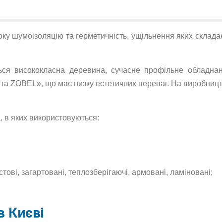
соку шумоізоляцію та герметичність, ущільнення яких склада
ься висококласна деревина, сучасне профільне обладнан
та ZOBEL», що має низку естетичних переваг. На виробництв
, в яких використовуються:
стові, загартовані, теплозберігаючі, армовані, ламіновані;
в Києві