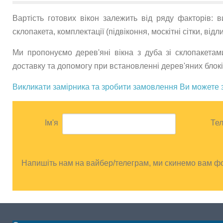
Вартість готових вікон залежить від ряду факторів: в
склопакета, комплектації (підвіконня, москітні сітки, відл
Ми пропонуємо дерев'яні вікна з дуба зі склопакета
доставку та допомогу при встановленні дерев'яних блоків
Викликати замірника та зробити замовлення Ви может
Ім'я
Те
Напишіть нам на вайбер/телеграм, ми скинемо вам фо