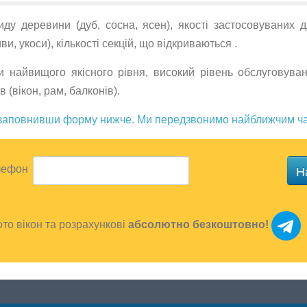
иду деревини (дуб, сосна, ясен), якості застосовуваних д
иви, укоси), кількості секцій, що відкриваються .
ми найвищого якісного рівня, високий рівень обслуговува
 (вікон, рам, балконів).
е заповнивши форму нижче. Ми передзвонимо найближчим ч
Н
лефон
то вікон та розрахункові
абсолютно безкоштовно!