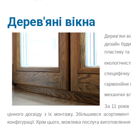
Дерев'яні вікна
Дерев'яні в
дизайн буди
пластику та
екологічніст
специфічну ф
гармонійне 
механічні вл
За 11 років
цінного досвіду з їх монтажу. Збільшився асортимент п
конфігурації. Крім цього, можлива послуга виготовлення 