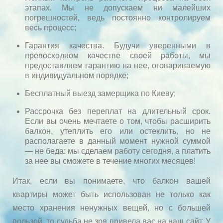
этапах. Мы не допускаем ни малейших
погрешностей, ведь постоянно контролируем
весь процесс;
Гарантия качества. Будучи уверенными в
превосходном качестве своей работы, мы
предоставляем гарантию на нее, оговариваемую
в индивидуальном порядке;
Бесплатный выезд замерщика по Киеву;
Рассрочка без переплат на длительный срок.
Если вы очень мечтаете о том, чтобы расширить
балкон, утеплить его или остеклить, но не
располагаете в данный момент нужной суммой
— не беда: мы сделаем работу сегодня, а платить
за нее вы сможете в течение многих месяцев!
Итак, если вы понимаете, что балкон вашей
квартиры может быть использован не только как
место хранения ненужных вещей, но с большей
пользой, то судьба не зря привела вас на наш сайт. У