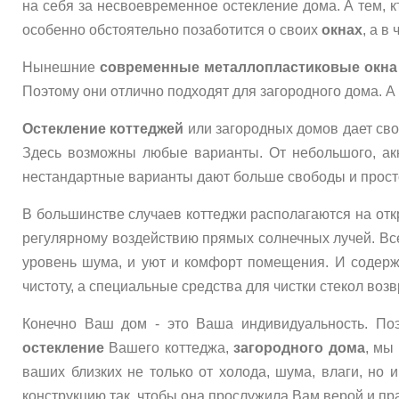
на себя за несвоевременное остекление дома. А тем, к
особенно обстоятельно позаботится о своих
окнах
, а в
Нынешние
современные металлопластиковые окна
Поэтому они отлично подходят для загородного дома. А
Остекление коттеджей
или загородных домов дает своб
Здесь возможны любые варианты. От небольшого, акк
нестандартные варианты дают больше свободы и прост
В большинстве случаев коттеджи располагаются на от
регулярному воздействию прямых солнечных лучей. Все
уровень шума, и уют и комфорт помещения. И содерж
чистоту, а специальные средства для чистки стекол воз
Конечно Ваш дом - это Ваша индивидуальность. П
остекление
Вашего коттеджа,
загородного дома
, мы
ваших близких не только от холода, шума, влаги, но
конструкцию так, чтобы она прослужила Вам верой и пр