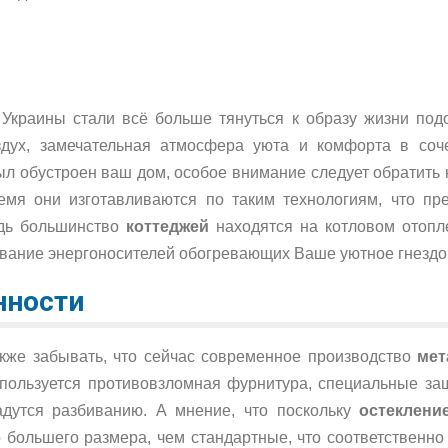
краины стали всё больше тянуться к образу жизни подо
здух, замечательная атмосфера уюта и комфорта в со
был обустроен ваш дом, особое внимание следует обратить
емя они изготавливаются по таким технологиям, что п
дь большинство
коттеджей
находятся на котловом отоп
ование энергоносителей обогревающих Ваше уютное гнездо 
нности
акже забывать, что сейчас современное производство
мет
пользуется противовзломная фурнитура, специальные защ
адутся разбиванию. А мнение, что поскольку
остеклени
 большего размера, чем стандартные, что соответственно