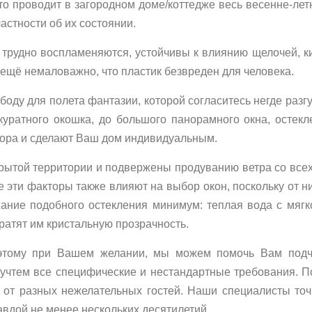
то проводит в загородном доме/коттедже весь весенне-летн
 частности об их состоянии.
трудно воспламеняются, устойчивы к влиянию щелочей, ки
 ещё немаловажно, что пластик безвреден для человека.
оду для полета фантазии, которой согласитесь негде разгу
уратного окошка, до большого панорамного окна, остекл
ора и сделают Ваш дом индивидуальным.
крытой территории и подвержены продуванию ветра со всех
 эти факторы также влияют на выбор окон, поскольку от ни
ание подобного остекления минимум: теплая вода с мяг
вратят им кристальную прозрачность.
оэтому при Вашем желании, мы можем помочь Вам подч
 учтем все специфические и нестандартные требования. 
 и от разных нежелательных гостей. Наши специалисты т
авдой не менее нескольких десятилетий.