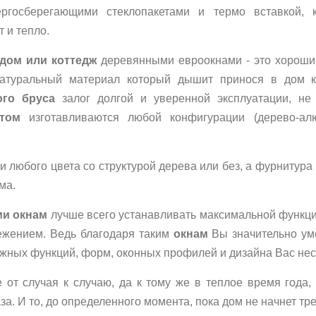
ергосберегающими стеклопакетами и термо вставкой,
 и тепло.
 дом или коттедж
деревянными евроокнами - это хороши
атуральный материал который дышит принося в дом 
ого бруса
залог долгой и уверенной эксплуатации, не 
етом
изготавливаются любой конфигурации (дерево-алю
 любого цвета со структурой дерева или без, а фурнитур
ма.
ми окнам
лучше всего устанавливать максимальной функци
режением. Ведь благодаря таким
окнам
Вы значительно уме
жных функций, форм, оконных профилей и дизайна Вас нес
 от случая к случаю, да к тому же в теплое время года, 
а. И то, до определенного момента, пока дом не начнет тр