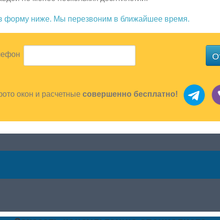
ив форму ниже. Мы перезвоним в ближайшее время.
О
лефон
фото окон и расчетные
совершенно бесплатно!