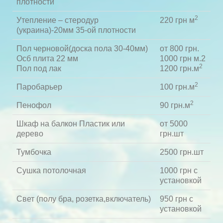
плотности
2
Утепление – стеродур
220 грн м
(украина)-20мм 35-ой плотности
Пол черновой(доска пола 30-40мм)
от 800 грн.
Осб плита 22 мм
1000 грн м.2
2
Пол под лак
1200 грн.м
2
Паробарьер
100 грн.м
2
Пенофол
90 грн.м
Шкаф на балкон Пластик или
от 5000
дерево
грн.шт
Тумбочка
2500 грн.шт
Сушка потолочная
1000 грн с
установкой
Свет (полу бра, розетка,включатель)
950 грн с
установкой