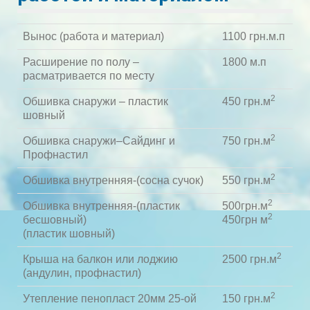
Вынос (работа и материал)
1100 грн.м.п
Расширение по полу –
1800 м.п
расматривается по месту
2
Обшивка снаружи – пластик
450 грн.м
шовный
2
Обшивка снаружи–Сайдинг и
750 грн.м
Профнастил
2
Обшивка внутренняя-(сосна сучок)
550 грн.м
2
Обшивка внутренняя-(пластик
500грн.м
2
бесшовный)
450грн м
(пластик шовный)
2
Крыша на балкон или лоджию
2500 грн.м
(андулин, профнастил)
2
Утепление пенопласт 20мм 25-ой
150 грн.м