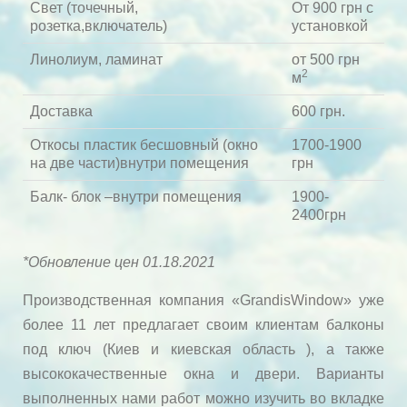
Свет (точечный,
От 900 грн с
розетка,включатель)
установкой
Линолиум, ламинат
от 500 грн
2
м
Доставка
600 грн.
Откосы пластик бесшовный (окно
1700-1900
на две части)внутри помещения
грн
Балк- блок –внутри помещения
1900-
2400грн
*Обновление цен 01.18.2021
Производственная компания «GrandisWindow» уже
более 11 лет предлагает своим клиентам балконы
под ключ (Киев и киевская область ), а также
высококачественные окна и двери. Варианты
выполненных нами работ можно изучить во вкладке