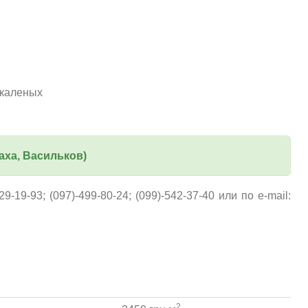
акаленых
аха, Васильков)
19-93; (097)-499-80-24; (099)-542-37-40 или по e-mail:
2