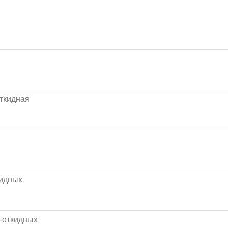
откидная
кидных
о-откидных