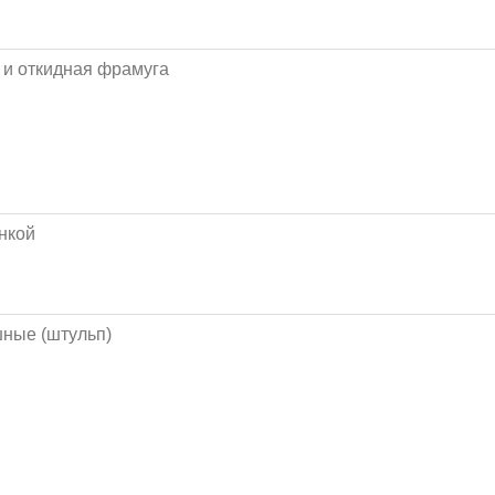
я и откидная фрамуга
нкой
ные (штульп)