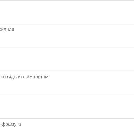
кидная
о откидная с импостом
я фрамуга