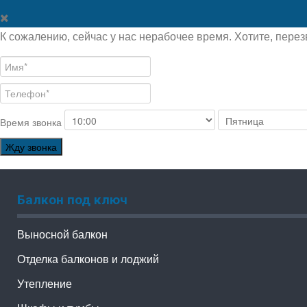
К сожалению, сейчас у нас нерабочее время. Хотите, перез
Время звонка
Жду звонка
Балкон под ключ
Выносной балкон
Отделка балконов и лоджий
Утепление