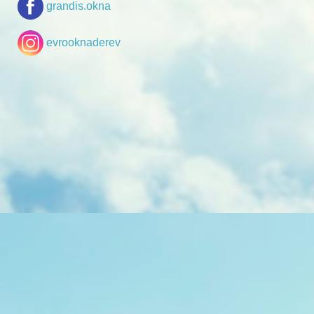
grandis.okna
evrooknaderev