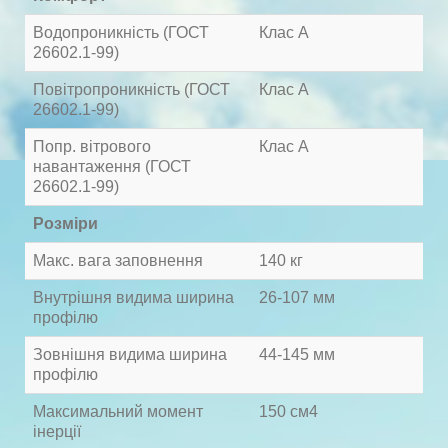
Водопроникність (ГОСТ
Клас А
26602.1-99)
Повітропроникність (ГОСТ
Клас А
26602.1-99)
Попр. вітрового
Клас А
навантаження (ГОСТ
26602.1-99)
Розміри
Макс. вага заповнення
140 кг
Внутрішня видима ширина
26-107 мм
профілю
Зовнішня видима ширина
44-145 мм
профілю
Максимальний момент
150 см4
інерції