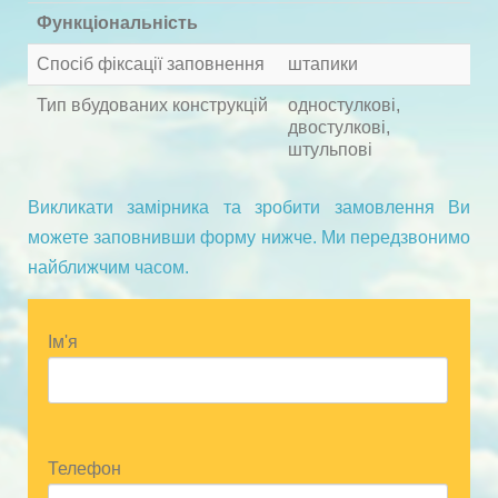
Функціональність
Спосіб фіксації заповнення
штапики
Тип вбудованих конструкцій
одностулкові,
двостулкові,
штульпові
Викликати замірника та зробити замовлення Ви
можете заповнивши форму нижче. Ми передзвонимо
найближчим часом.
Ім'я
Телефон