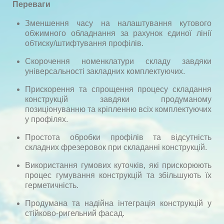
Переваги
Зменшення часу на налаштування кутового
обжимного обладнання за рахунок єдиної лінії
обтиску/штифтування профілів.
Скорочення номенклатури складу завдяки
універсальності закладних комплектуючих.
Прискорення та спрощення процесу складання
конструкцій завдяки продуманому
позиціонуванню та кріпленню всіх комплектуючих
у профілях.
Простота обробки профілів та відсутність
складних фрезеровок при складанні конструкцій.
Використання гумових куточків, які прискорюють
процес гумування конструкцій та збільшують їх
герметичність.
Продумана та надійна інтеграція конструкцій у
стійково-ригельний фасад.