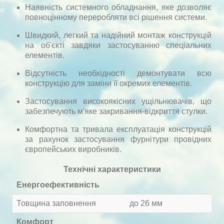
Наявність системного обладнання, яке дозволяє
повноцінному переробляти всі рішення системи.
Швидкий, легкий та надійний монтаж конструкцій
на об'єкті завдяки застосуванню спеціальних
елементів.
Відсутність необхідності демонтувати всю
конструкцію для заміни її окремих елементів.
Застосування високоякісних ущільнювачів, що
забезпечують м'яке закривання-відкриття стулки.
Комфортна та тривала експлуатація конструкцій
за рахунок застосування фурнітури провідних
європейських виробників.
Технічні характеристики
Енергоефективність
Товщина заповнення
до 26 мм
Комфорт