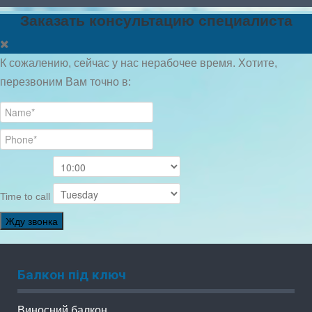
Заказать консультацию специалиста
К сожалению, сейчас у нас нерабочее время. Хотите,
перезвоним Вам точно в:
Time to call
Жду звонка
Балкон під ключ
Виносний балкон